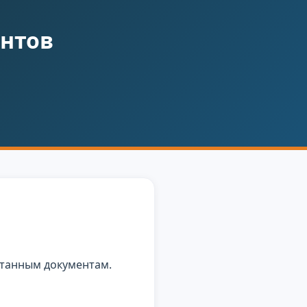
ентов
отанным документам.