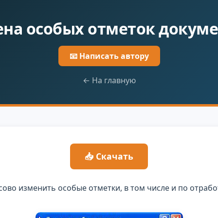
на особых отметок докум
📧 Написать автору
← На главную
📥 Скачать
сово изменить особые отметки, в том числе и по отраб